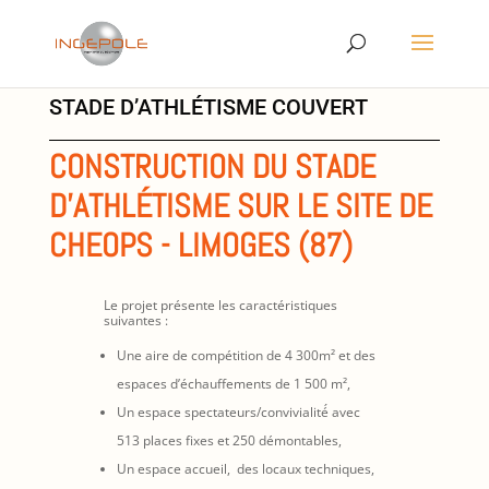
STADE D’ATHLÉTISME COUVERT
CONSTRUCTION DU STADE
D'ATHLÉTISME SUR LE SITE DE
CHEOPS - LIMOGES (87)
Le projet présente les caractéristiques
suivantes :
Une aire de compétition de 4 300m² et des
espaces d’échauffements de 1 500 m²,
Un espace spectateurs/convivialité́ avec
513 places fixes et 250 démontables,
Un espace accueil, des locaux techniques,