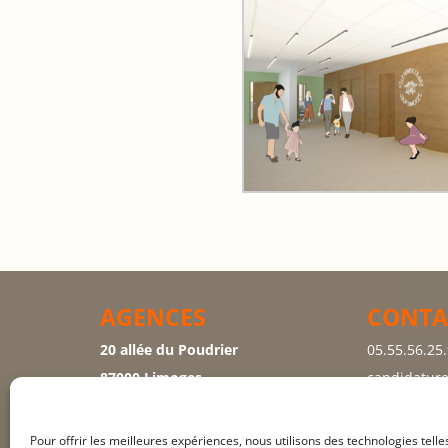
AGENCES
CONTA
20 allée du Poudrier
05.55.56.25
87000 Limoges
candidature
4 rue des Myosotis
19270 Ussac
Pour offrir les meilleures expériences, nous utilisons des technologies tell