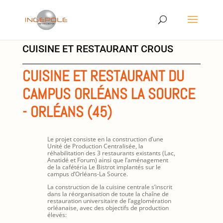
CUISINE ET RESTAURANT CROUS
CUISINE ET RESTAURANT DU
CAMPUS ORLÉANS LA SOURCE
- ORLÉANS (45)
Le projet consiste en la construction d’une
Unité de Production Centralisée, la
réhabilitation des 3 restaurants existants (Lac,
Anatidé et Forum) ainsi que l’aménagement
de la cafétéria Le Bistrot implantés sur le
campus d’Orléans-La Source.
La construction de la cuisine centrale s’inscrit
dans la réorganisation de toute la chaîne de
restauration universitaire de l’agglomération
orléanaise, avec des objectifs de production
élevés: